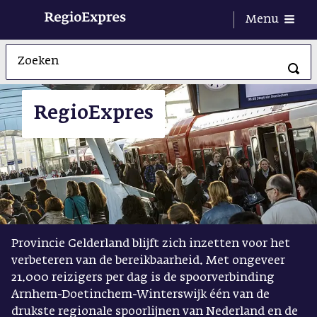
Menu
Nieuws
RegioExpres
Project
Planning
Vraag & antwoord
Contact
Provincie Gelderland blijft zich inzetten voor het
verbeteren van de bereikbaarheid. Met ongeveer
21.000 reizigers per dag is de spoorverbinding
Arnhem-Doetinchem-Winterswijk één van de
drukste regionale spoorlijnen van Nederland en de